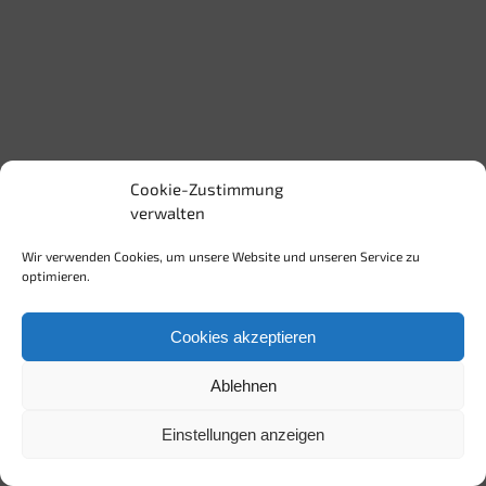
Cookie-Zustimmung
verwalten
Wir verwenden Cookies, um unsere Website und unseren Service zu
optimieren.
Cookies akzeptieren
Ablehnen
Copyright
2026 sallies-achatschnecken |
Impressum |
Datenschutzerklärung
| powered by
PINK & JUICY
Einstellungen anzeigen