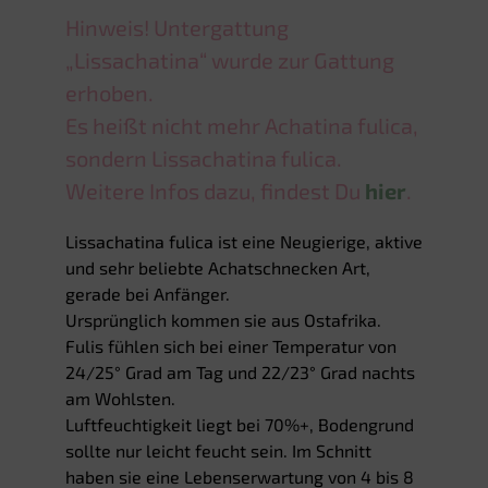
Hinweis! Untergattung
„Lissachatina“ wurde zur Gattung
erhoben.
Es heißt nicht mehr Achatina fulica,
sondern Lissachatina fulica.
Weitere Infos dazu, findest Du
hier
.
Lissachatina fulica ist eine Neugierige, aktive
und sehr beliebte Achatschnecken Art,
gerade bei Anfänger.
Ursprünglich kommen sie aus Ostafrika.
Fulis fühlen sich bei einer Temperatur von
24/25° Grad am Tag und 22/23° Grad nachts
am Wohlsten.
Luftfeuchtigkeit liegt bei 70%+, Bodengrund
sollte nur leicht feucht sein. Im Schnitt
haben sie eine Lebenserwartung von 4 bis 8